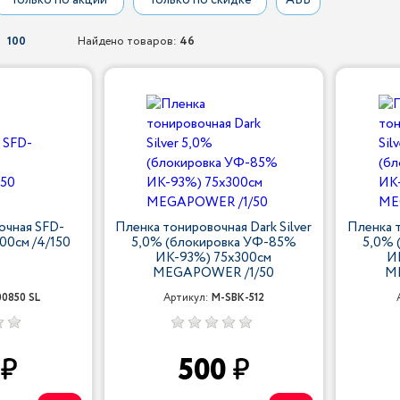
Только по акции
Только по скидке
АБВ
100
Найдено товаров:
46
очная SFD-
Пленка тонировочная Dark Silver
Пленка т
300см /4/150
5,0% (блокировка УФ-85%
5,0% 
ИК-93%) 75х300см
И
MEGAPOWER /1/50
M
00850 SL
Артикул:
M-SBK-512
0
500