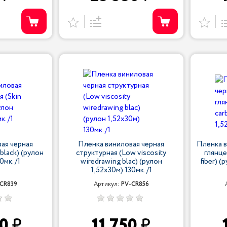
ая черная
Пленка виниловая черная
Пленка в
 black) (рулон
структурная (Low viscosity
глянце
0мк. /1
wiredrawing blac) (рулон
fiber) (
1,52х30м) 130мк. /1
CR839
Артикул:
PV-CR856
50
11 750