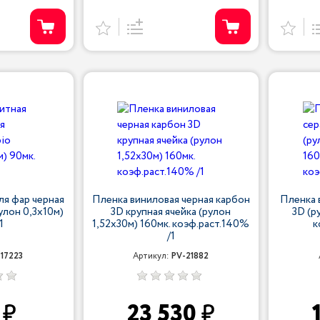
ля фар черная
Пленка виниловая черная карбон
Пленка 
рулон 0,3х10м)
3D крупная ячейка (рулон
3D (р
1
1,52х30м) 160мк. коэф.раст.140%
к
/1
-17223
Артикул:
PV-21882
0
23 530