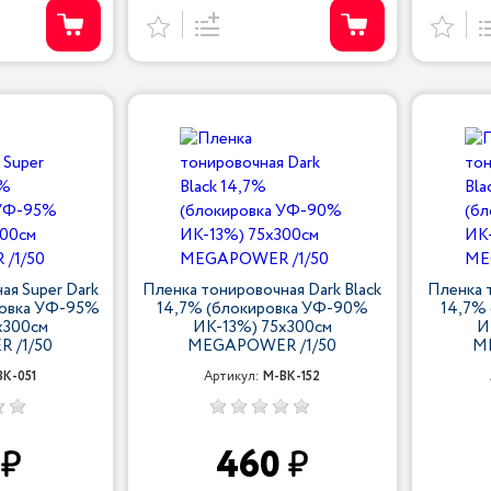
ая Super Dark
Пленка тонировочная Dark Black
Пленка т
ровка УФ-95%
14,7% (блокировка УФ-90%
14,7%
х300см
ИК-13%) 75х300см
И
 /1/50
MEGAPOWER /1/50
M
BK-051
Артикул:
M-BK-152
0
460