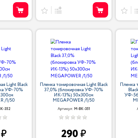
я Light Black
Пленка тонировочная Light Black
Пленка т
вка УФ-70%
37,0% (блокировка УФ-70%
Blac
х300см
ИК-13%) 50х300см
УФ-56
 /1/50
MEGAPOWER /1/50
M
K-352
Артикул:
M-BK-351
0
290