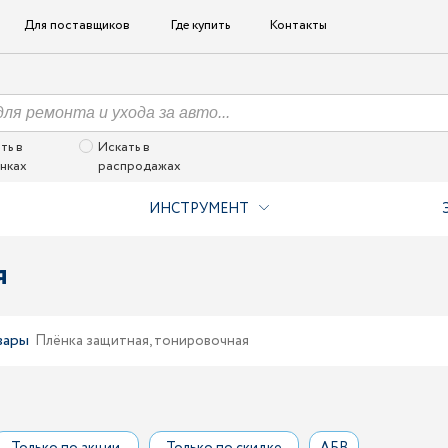
Для поставщиков
Где купить
Контакты
ть в
Искать в
нках
распродажах
ИНСТРУМЕНТ
я
вары
Плёнка защитная, тонировочная