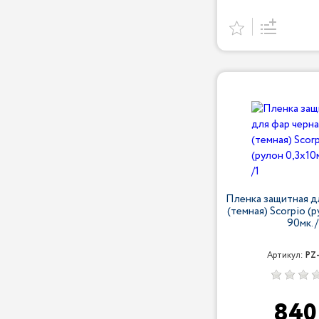
Пленка защитная д
(темная) Scorpio (
90мк. /
Артикул:
PZ
84