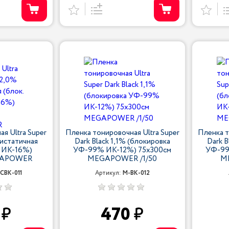
я Ultra Super
Пленка тонировочная Ultra Super
Пленка т
тистатичная
Dark Black 1,1% (блокировка
Dark B
 ИК-16%)
УФ-99% ИК-12%) 75х300см
УФ-99
GAPOWER
MEGAPOWER /1/50
M
CBK-011
Артикул:
M-BK-012
0
470