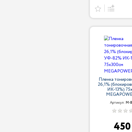
Пленка тонирово
26,1% (блокиро
ИК-13%) 75
MEGAPOWER
Артикул:
M-B
45