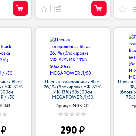
чная Black
Пленка тонировочная Black
Пленка т
вка УФ-82%
26,1% (блокировка УФ-82%
38
х300см
ИК-13%) 50х300см
(блоки
 /1/50
MEGAPOWER /1/50
75х
K-252
Артикул:
M-BK-251
Ар
0
290