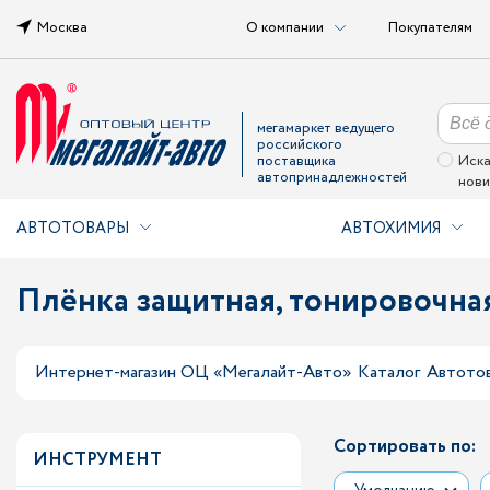
Москва
О компании
Покупателям
мегамаркет ведущего
российского
поставщика
Иска
автопринадлежностей
нови
АВТОТОВАРЫ
АВТОХИМИЯ
Плёнка защитная, тонировочна
Интернет-магазин ОЦ «Мегалайт-Авто»
Каталог
Автото
Сортировать по:
ИНСТРУМЕНТ