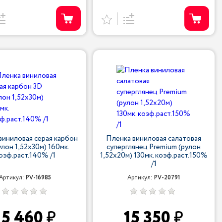
виниловая серая карбон
Пленка виниловая салатовая
улон 1,52х30м) 160мк.
суперглянец Premium (рулон
оэф.раст.140% /1
1,52х20м) 130мк. коэф.раст.150%
/1
Артикул:
PV-16985
Артикул:
PV-20791
15 460
15 350