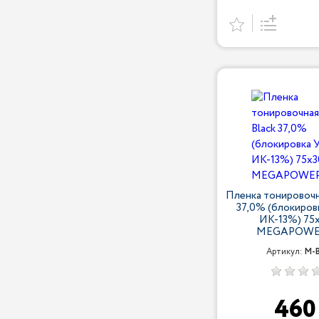
Пленка тонировочна
37,0% (блокиро
ИК-13%) 75
MEGAPOWER
Артикул:
M-B
46