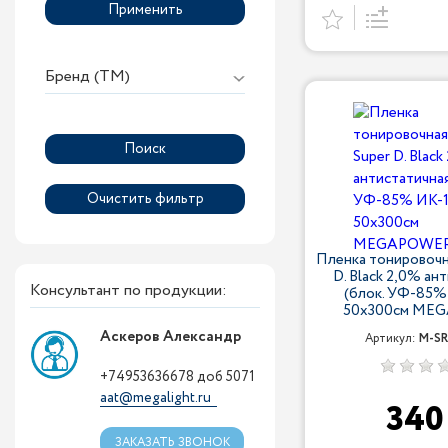
Применить
Бренд (ТМ)
Пленка тонировочна
D. Black 2,0% ан
Консультант по продукции:
(блок. УФ-85%
50х300см ME
Аскеров Александр
Артикул:
M-SR
+74953636678 доб 5071
aat@megalight.ru
34
ЗАКАЗАТЬ ЗВОНОК