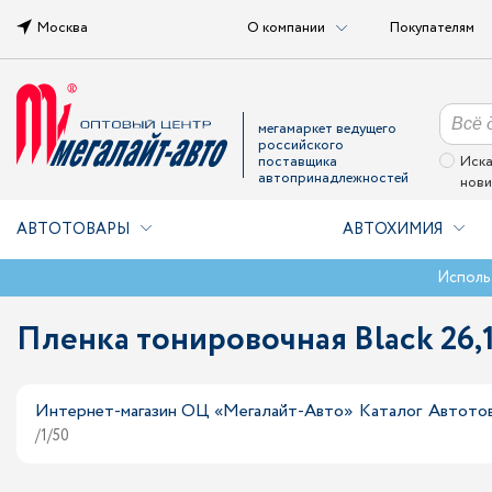
Москва
О компании
Покупателям
мегамаркет ведущего
российского
поставщика
Иска
автопринадлежностей
нови
АВТОТОВАРЫ
АВТОХИМИЯ
Исполь
Пленка тонировочная Black 2
Интернет-магазин ОЦ «Мегалайт-Авто»
Каталог
Автото
/1/50