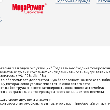
Подробнее о бренде
Все тов
ательных взглядов окружающих? Тогда вам необходима тонировочна
олетовых лучей и сохраняет конфиденциальность внутри вашей м
блокировка УФ-82% ИК-13%).
что обеспечивает дополнительную безопасность вашего автомобил
, которая легко устанавливается на окно вашего авто.
кт, вы без труда сможете затонировать окна своего автомобиля.
лнце, сохраняя свою тонировку на протяжении долгого времени.
цию своим друзьям и знакомым.
кон своего автомобиля, то вы нашли ее у нас! Приобретайте нашу п