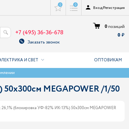
0
0
Вход
/
Регистрация
0
позиций
+7 (495) 36-36-678
0
Заказать звонок
ЭЛЕКТРИКА И СВЕТ
ОПТОВИКАМ
рмлении
%) 50х300см MEGAPOWER /1/50
ck 26,1% (блокировка УФ-82% ИК-13%) 50х300см MEGAPOWER