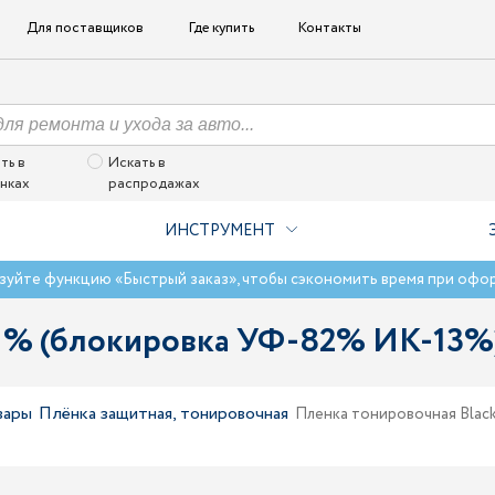
Для поставщиков
Где купить
Контакты
ть в
Искать в
нках
распродажах
ИНСТРУМЕНТ
зуйте функцию «Быстрый заказ», чтобы сэкономить время при офо
6,1% (блокировка УФ-82% ИК-13
вары
Плёнка защитная, тонировочная
Пленка тонировочная Bla