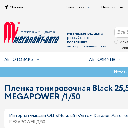
Москва
О компании
Покупателям
мегамаркет ведущего
российского
поставщика
Иска
автопринадлежностей
нови
АВТОТОВАРЫ
АВТОХИМИЯ
Исполь
Пленка тонировочная Black 25
MEGAPOWER /1/50
Интернет-магазин ОЦ «Мегалайт-Авто»
Каталог
Автото
MEGAPOWER /1/50