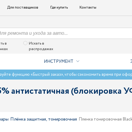
Для поставщиков
Где купить
Контакты
ть в
Искать в
нках
распродажах
ИНСТРУМЕНТ
зуйте функцию «Быстрый заказ», чтобы сэкономить время при офо
,5% антистатичная (блокировка
вары
Плёнка защитная, тонировочная
Пленка тонировочная Blac