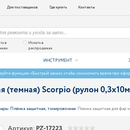
Для поставщиков
Где купить
Контакты
ть в
Искать в
нках
распродажах
ИНСТРУМЕНТ
зуйте функцию «Быстрый заказ», чтобы сэкономить время при офо
(темная) Scorpio (рулон 0,3х10м)
вары
Плёнка защитная, тонировочная
Пленка защитная для фар чер
Артикул:
PZ-17223