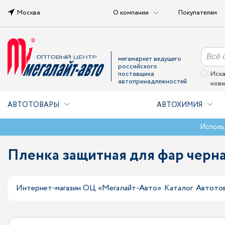
Москва
О компании
Покупателям
мегамаркет ведущего
российского
поставщика
Иска
автопринадлежностей
нови
АВТОТОВАРЫ
АВТОХИМИЯ
Исполь
Пленка защитная для фар черная 
Интернет-магазин ОЦ «Мегалайт-Авто»
Каталог
Автото