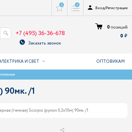
0
0
Вход
/
Регистрация
0
позиций
+7 (495) 36-36-678
0
Заказать звонок
ЭЛЕКТРИКА И СВЕТ
ОПТОВИКАМ
рмлении
 90мк. /1
ная (темная) Scorpio (рулон 0,3х10м) 90мк. /1