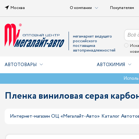
Москва
О компании
Покупателям
мегамаркет ведущего
российского
поставщика
Иска
автопринадлежностей
нови
АВТОТОВАРЫ
АВТОХИМИЯ
Исполь
Пленка виниловая серая карбон 
Интернет-магазин ОЦ «Мегалайт-Авто»
Каталог
Автото