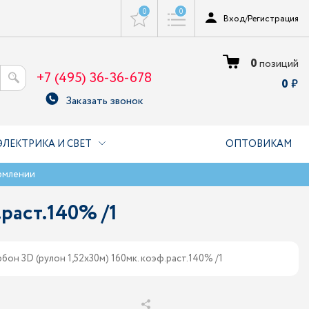
0
0
Вход
/
Регистрация
0
позиций
+7 (495) 36-36-678
0
Заказать звонок
ЭЛЕКТРИКА И СВЕТ
ОПТОВИКАМ
рмлении
раст.140% /1
бон 3D (рулон 1,52х30м) 160мк. коэф.раст.140% /1