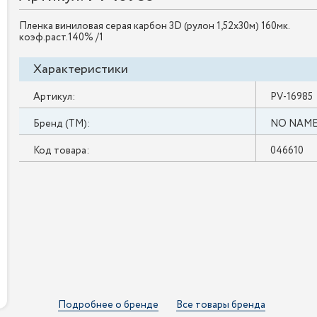
Пленка виниловая серая карбон 3D (рулон 1,52х30м) 160мк.
коэф.раст.140% /1
Характеристики
Артикул:
PV-16985
Бренд (ТМ):
NO NAM
Код товара:
046610
Подробнее о бренде
Все товары бренда