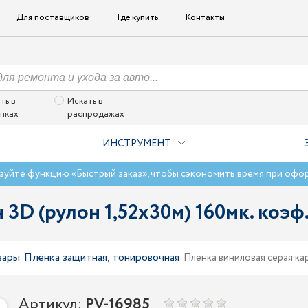
Для поставщиков
Где купить
Контакты
ть в
Искать в
нках
распродажах
ИНСТРУМЕНТ
зуйте функцию «Быстрый заказ», чтобы сэкономить время при офо
3D (рулон 1,52х30м) 160мк. коэф.
вары
Плёнка защитная, тонировочная
Пленка виниловая серая кар
Артикул:
PV-16985