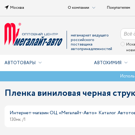
Москва
О компании
Покупателям
мегамаркет ведущего
российского
поставщика
Иска
автопринадлежностей
нови
АВТОТОВАРЫ
АВТОХИМИЯ
Исполь
Пленка виниловая черная структу
Интернет-магазин ОЦ «Мегалайт-Авто»
Каталог
Автото
130мк. /1