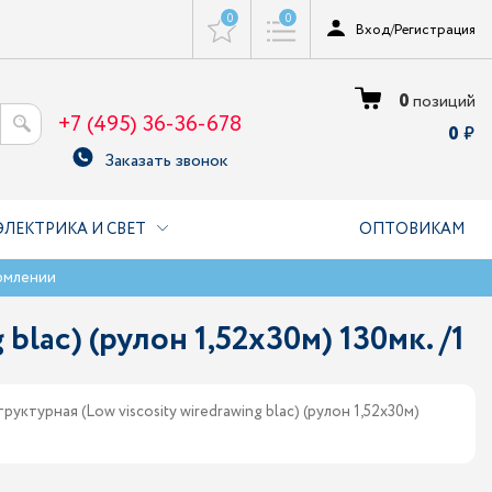
0
0
Вход
/
Регистрация
0
позиций
+7 (495) 36-36-678
0
Заказать звонок
ЭЛЕКТРИКА И СВЕТ
ОПТОВИКАМ
рмлении
lac) (рулон 1,52х30м) 130мк. /1
уктурная (Low viscosity wiredrawing blac) (рулон 1,52х30м)