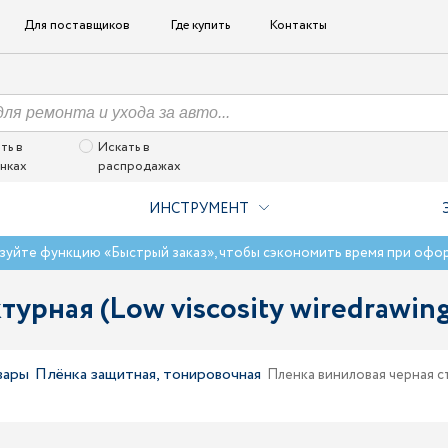
Для поставщиков
Где купить
Контакты
ть в
Искать в
нках
распродажах
ИНСТРУМЕНТ
зуйте функцию «Быстрый заказ», чтобы сэкономить время при офо
рная (Low viscosity wiredrawing b
вары
Плёнка защитная, тонировочная
Пленка виниловая черная стр