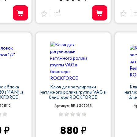
вок блока
Ключ для регулировки
Клю
20 (MAN), в
натяжного ролика группы VAG в
натяж
CKFORCE
блистере ROCKFORCE
бли
4011112
Артикул:
RF-9G0703B
А
0
880