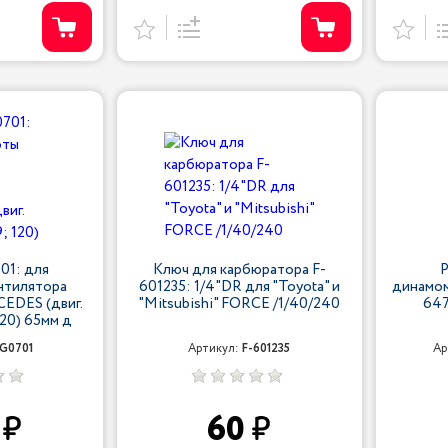
01: для
Ключ для карбюратора F-
нтилятора
601235: 1/4"DR для "Toyota" и
динамом
EDES (двиг.
"Mitsubishi" FORCE /1/40/240
64
120) 65мм д
9G0701
Артикул:
F-601235
Ар
0
60