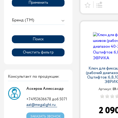
Применить
Бренд (ТМ)
Ключ для фикса
(рабочий диапазо
Консультант по продукции:
Oштифтов:6,8,10
ЭВРИ
Аскеров Александр
Артикул:
ER
+74953636678 доб 5071
aat@megalight.ru
2 09
ЗАКАЗАТЬ ЗВОНОК