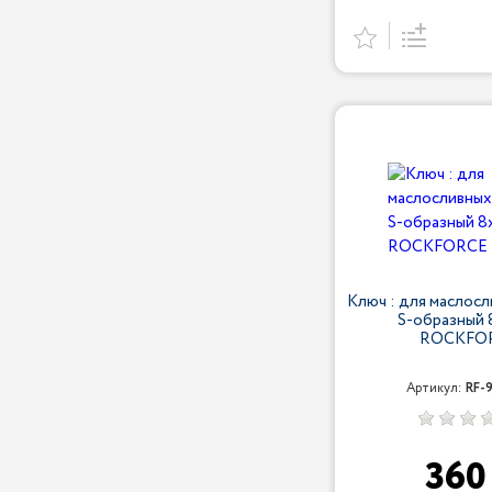
Ключ : для маслос
S-образный 
ROCKFO
Артикул:
RF-
36