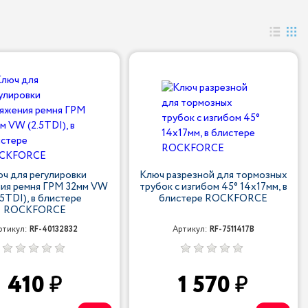
ч для регулировки
Ключ разрезной для тормозных
ия ремня ГРМ 32мм VW
трубок с изгибом 45° 14x17мм, в
.5TDI), в блистере
блистере ROCKFORCE
ROCKFORCE
ртикул:
RF-40132832
Артикул:
RF-7511417B
410
1 570