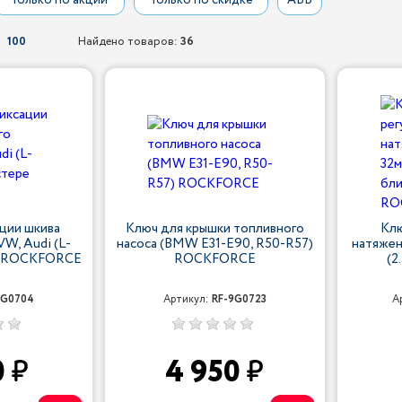
Только по акции
Только по скидке
АБВ
100
Найдено товаров:
36
ции шкива
Ключ для крышки топливного
Клю
VW, Audi (L-
насоса (BMW Е31-Е90, R50-R57)
натяжен
ре ROCKFORCE
ROCKFORCE
(2
9G0704
Артикул:
RF-9G0723
А
0
4 950