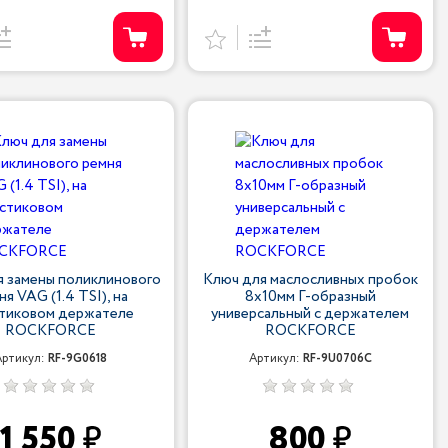
я замены поликлинового
Ключ для маслосливных пробок
ня VAG (1.4 TSI), на
8х10мм Г-образный
тиковом держателе
универсальный с держателем
ROCKFORCE
ROCKFORCE
Артикул:
RF-9G0618
Артикул:
RF-9U0706C
1 550
800