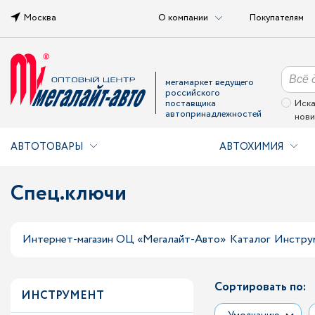
Москва
О компании
Покупателям
мегамаркет ведущего
российского
поставщика
Иска
автопринадлежностей
нови
АВТОТОВАРЫ
АВТОХИМИЯ
Спец.ключи
Интернет-магазин ОЦ «Мегалайт-Авто»
Каталог
Инстру
Сортировать по:
ИНСТРУМЕНТ