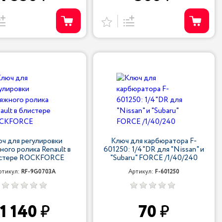
ч для регулировки
Ключ для карбюратора F-
ного ролика Renault в
601250: 1/4"DR для "Nissan" и
стере ROCKFORCE
"Subaru" FORCE /1/40/240
ртикул:
RF-9G0703A
Артикул:
F-601250
1 140
70