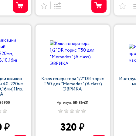
ции шкивов
Ключ генератора 1/2"DR торкс
Инструм
н 40-220мм,
T50 для "Mersedes" (А class)
м
,16мм)11пр.
ЭВРИКА
КА
-86900
Артикул:
ER-86431
0
320