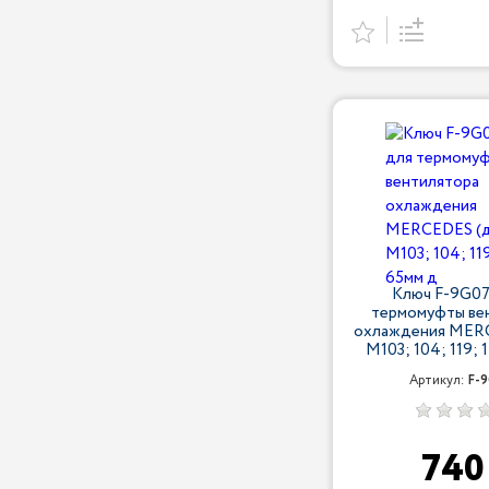
Ключ F-9G07
термомуфты ве
охлаждения MERC
M103; 104; 119; 
Артикул:
F-
74