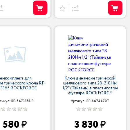
Ремкомплект для
Ключ динамометрический
етрического ключа RF-
щелчкового типа 28-210Нм
73365 ROCKFORCE
1/2''(Тайвань),в пластиковом
футляре ROCKFORCE
тикул:
RF-6473365-P
Артикул:
RF-6474470T
580
3 830