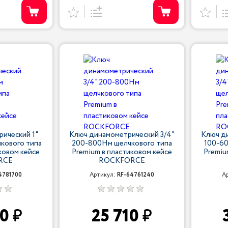
ический 1"
Ключ динамометрический 3/4"
Ключ д
кового типа
200-800Нм щелчкового типа
100-6
ковом кейсе
Premium в пластиковом кейсе
Premiu
RCE
ROCKFORCE
4781700
Артикул:
RF-64761240
А
40
25 710