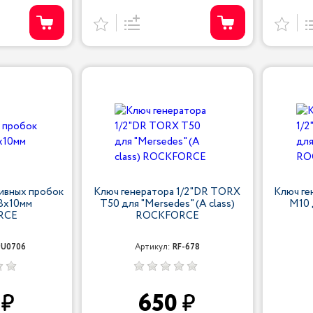
ливных пробок
Ключ генератора 1/2"DR TORX
Ключ ге
8х10мм
T50 для "Mersedes" (А class)
M10 
RCE
ROCKFORCE
9U0706
Артикул:
RF-678
0
650