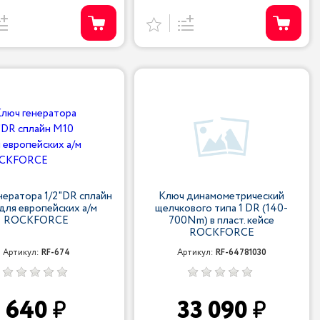
нератора 1/2"DR сплайн
Ключ динамометрический
для европейских а/м
щелчкового типа 1 DR (140-
ROCKFORCE
700Nm) в пласт. кейсе
ROCKFORCE
Артикул:
RF-674
Артикул:
RF-64781030
640
33 090