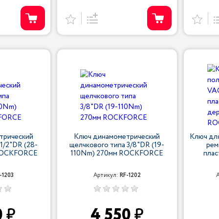
трический
Ключ динамометрический
Ключ дл
1/2"DR (28-
щелчкового типа 3/8"DR (19-
рем
ROCKFORCE
110Nm) 270мм ROCKFORCE
плас
-1203
Артикул:
RF-1202
0
4 550