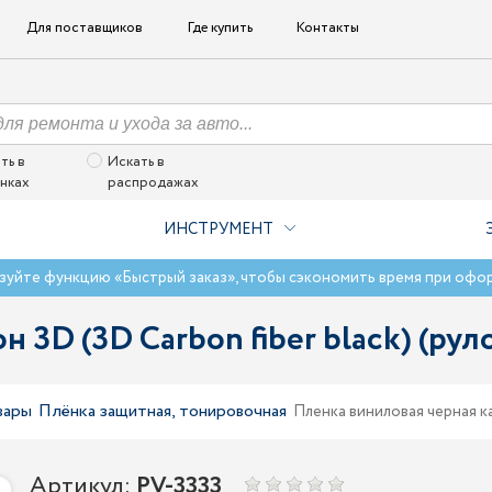
Для поставщиков
Где купить
Контакты
ть в
Искать в
нках
распродажах
ИНСТРУМЕНТ
зуйте функцию «Быстрый заказ», чтобы сэкономить время при офо
3D (3D Carbon fiber black) (рулон
вары
Плёнка защитная, тонировочная
Пленка виниловая черная кар
Артикул:
PV-3333