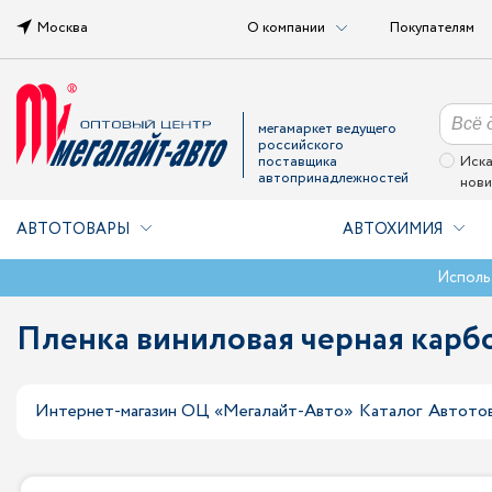
Москва
О компании
Покупателям
мегамаркет ведущего
российского
поставщика
Иска
автопринадлежностей
нови
АВТОТОВАРЫ
АВТОХИМИЯ
Исполь
Пленка виниловая черная карбон 
Интернет-магазин ОЦ «Мегалайт-Авто»
Каталог
Автото