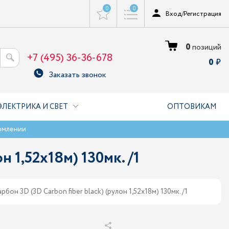
0
0
Вход
/
Регистрация
0
позиций
+7 (495) 36-36-678
0
Заказать звонок
ЭЛЕКТРИКА И СВЕТ
ОПТОВИКАМ
рмлении
 1,52х18м) 130мк. /1
бон 3D (3D Carbon fiber black) (рулон 1,52х18м) 130мк. /1