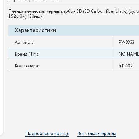
Пленка виниловая черная карбон 3D (3D Carbon fiber black) (рул
1,52х18м) 130мк. /1
Характеристики
Артикул:
PV-3333
Бренд (ТМ):
NO NAM
Код товара:
411402
Подробнее о бренде
Все товары бренда