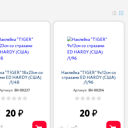
ка "TIGER" 18х23см со
Наклейка "TIGER" 9х12см со
ами ED HARDY (США)
стразами ED HARDY (США)
/1/48
/1/96
Артикул:
EH-00227
Артикул:
EH-00234
20
20