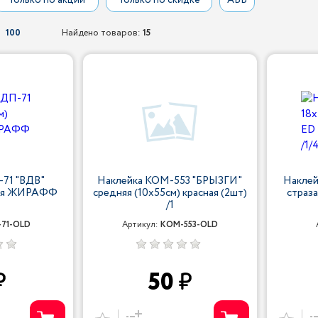
Только по акции
Только по скидке
АБВ
100
Найдено товаров:
15
71 "ВДВ"
Наклейка КОМ-553 "БРЫЗГИ"
Наклей
ная ЖИРАФФ
средняя (10х55см) красная (2шт)
страз
/1
71-OLD
Артикул:
КОМ-553-OLD
50