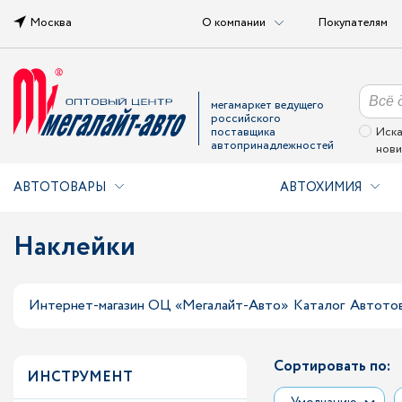
Москва
О компании
Покупателям
мегамаркет ведущего
российского
поставщика
Иска
автопринадлежностей
нови
АВТОТОВАРЫ
АВТОХИМИЯ
Наклейки
Интернет-магазин ОЦ «Мегалайт-Авто»
Каталог
Автото
Сортировать по:
ИНСТРУМЕНТ