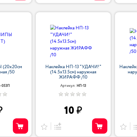
 (20х20см
Наклейка НП-13 "УДАЧИ!"
Наклейк
ная /50
(14.5х13.5см) наружная
нар
ЖИРАФФ /10
-053П
Артикул:
НП-13
10