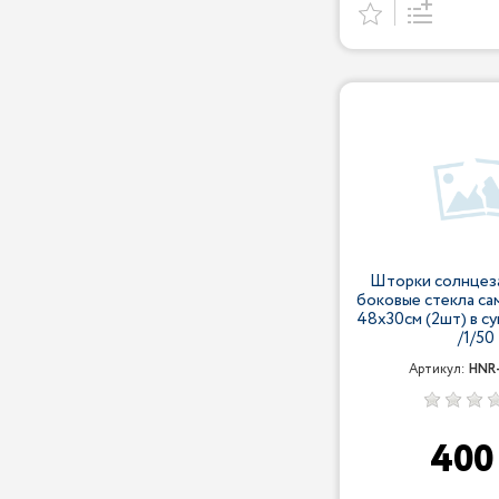
Шторки солнцез
боковые стекла с
48x30см (2шт) в 
/1/50
Артикул:
HNR
40