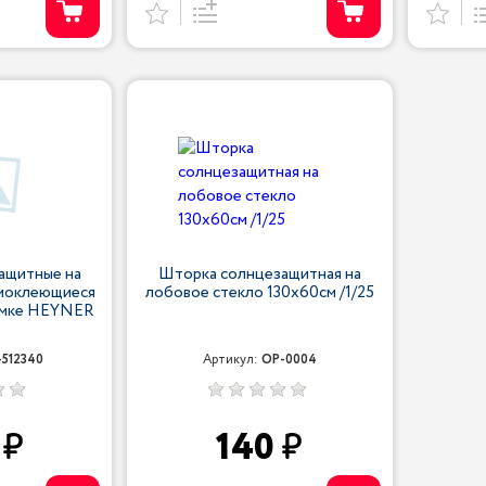
ащитные на
Шторка солнцезащитная на
амоклеющиеся
лобовое стекло 130x60см /1/25
сумке HEYNER
-512340
Артикул:
OP-0004
0
140