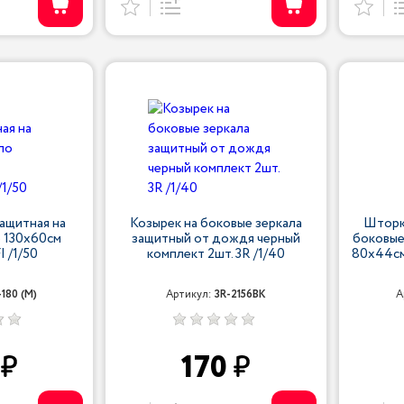
ащитная на
Козырек на боковые зеркала
Шторк
 130x60см
защитный от дождя черный
боковые
 /1/50
комплект 2шт. 3R /1/40
80x44см
180 (M)
Артикул:
3R-2156BK
А
0
170