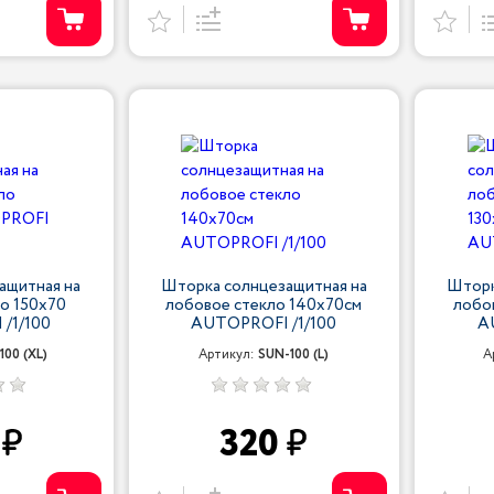
ащитная на
Шторка солнцезащитная на
Шторк
о 150x70
лобовое стекло 140x70см
лобо
/1/100
AUTOPROFI /1/100
A
100 (XL)
Артикул:
SUN-100 (L)
А
0
320