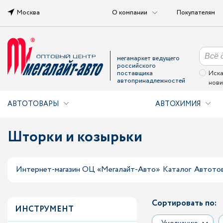
Москва
О компании
Покупателям
мегамаркет ведущего
российского
поставщика
Иска
автопринадлежностей
нови
АВТОТОВАРЫ
АВТОХИМИЯ
Шторки и козырьки
Интернет-магазин ОЦ «Мегалайт-Авто»
Каталог
Автото
Сортировать по:
ИНСТРУМЕНТ