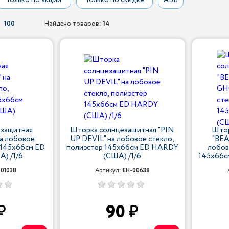
Только по акции
Только по скидке
АБВ
100
Найдено товаров:
14
защитная
Шторка солнцезащитная "PIN
Штор
а лобовое
UP DEVIL" на лобовое стекло,
"BE
 145х66см ED
полиэстер 145х66см ED HARDY
лобов
) /1/6
(США) /1/6
145х66с
-01038
Артикул:
EH-00638
90