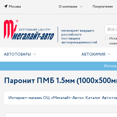
Москва
О компании
Покупателям
мегамаркет ведущего
российского
поставщика
Иска
автопринадлежностей
нови
АВТОТОВАРЫ
АВТОХИМИЯ
Исполь
Паронит ПМБ 1.5мм (1000х500м
Интернет-магазин ОЦ «Мегалайт-Авто»
Каталог
Автото