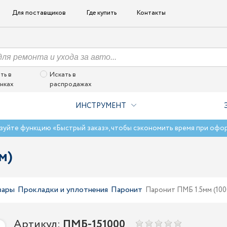
Для поставщиков
Где купить
Контакты
ть в
Искать в
нках
распродажах
ИНСТРУМЕНТ
зуйте функцию «Быстрый заказ», чтобы сэкономить время при офо
м)
вары
Прокладки и уплотнения
Паронит
Паронит ПМБ 1.5мм (10
Артикул:
ПМБ-151000