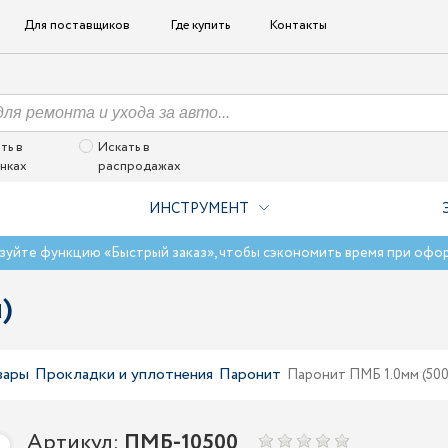
Для поставщиков
Где купить
Контакты
ть в
Искать в
нках
распродажах
ИНСТРУМЕНТ
зуйте функцию «Быстрый заказ», чтобы сэкономить время при офо
)
вары
Прокладки и уплотнения
Паронит
Паронит ПМБ 1.0мм (50
Артикул:
ПМБ-10500