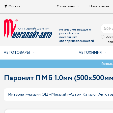
Москва
О компании
Покупателям
мегамаркет ведущего
российского
поставщика
Иска
автопринадлежностей
нови
АВТОТОВАРЫ
АВТОХИМИЯ
Исполь
Паронит ПМБ 1.0мм (500х500мм
Интернет-магазин ОЦ «Мегалайт-Авто»
Каталог
Автото