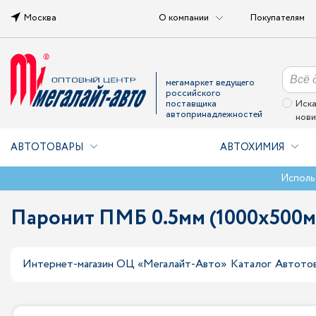
Москва
О компании
Покупателям
мегамаркет ведущего
российского
поставщика
Иска
автопринадлежностей
нови
АВТОТОВАРЫ
АВТОХИМИЯ
Исполь
Паронит ПМБ 0.5мм (1000х500м
Интернет-магазин ОЦ «Мегалайт-Авто»
Каталог
Автото