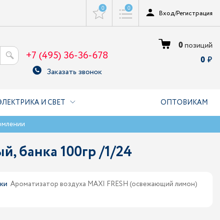
0
0
Вход
/
Регистрация
0
позиций
+7 (495) 36-36-678
0
Заказать звонок
ЭЛЕКТРИКА И СВЕТ
ОПТОВИКАМ
рмлении
, банка 100гр /1/24
жи
Ароматизатор воздуха MAXI FRESH (освежающий лимон)