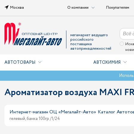
Москва
О компании
Покупателям
мегамаркет ведущего
российского
поставщика
Иска
автопринадлежностей
нови
АВТОТОВАРЫ
АВТОХИМИЯ
Исполь
Ароматизатор воздуха MAXI FR
Интернет-магазин ОЦ «Мегалайт-Авто»
Каталог
Автото
гелевый, банка 100гр /1/24