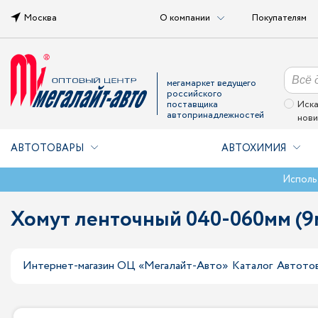
Москва
О компании
Покупателям
мегамаркет ведущего
российского
поставщика
Иска
автопринадлежностей
нови
АВТОТОВАРЫ
АВТОХИМИЯ
Исполь
Хомут ленточный 040-060мм (
Интернет-магазин ОЦ «Мегалайт-Авто»
Каталог
Автото