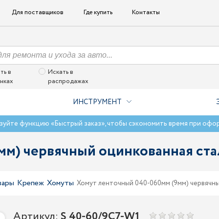
Для поставщиков
Где купить
Контакты
ть в
Искать в
нках
распродажах
ИНСТРУМЕНТ
зуйте функцию «Быстрый заказ», чтобы сэкономить время при офо
9мм) червячный оцинкованная с
вары
Крепеж
Хомуты
Хомут ленточный 040-060мм (9мм) червяч
Артикул:
S 40-60/9С7-W1