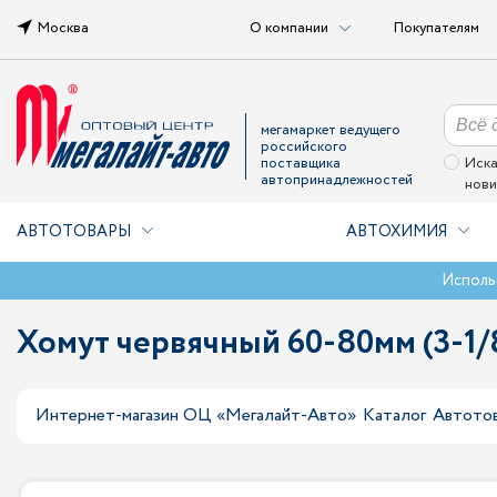
Москва
О компании
Покупателям
мегамаркет ведущего
российского
поставщика
Иска
автопринадлежностей
нови
АВТОТОВАРЫ
АВТОХИМИЯ
Исполь
Хомут червячный 60-80мм (3-
Интернет-магазин ОЦ «Мегалайт-Авто»
Каталог
Автото