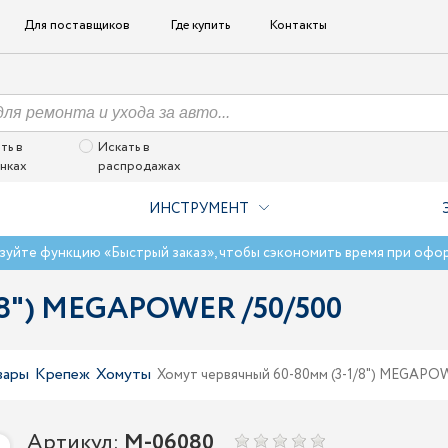
Для поставщиков
Где купить
Контакты
ть в
Искать в
нках
распродажах
ИНСТРУМЕНТ
зуйте функцию «Быстрый заказ», чтобы сэкономить время при офо
1/8") MEGAPOWER /50/500
вары
Крепеж
Хомуты
Хомут червячный 60-80мм (3-1/8") MEGAPO
Артикул:
M-06080