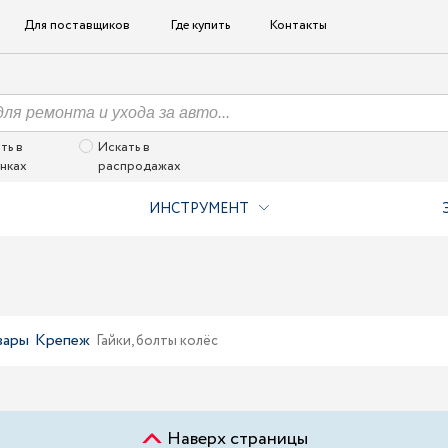
Для поставщиков
Где купить
Контакты
ть в
Искать в
нках
распродажах
ИНСТРУМЕНТ
вары
Крепеж
Гайки, болты колёс
Наверх страницы