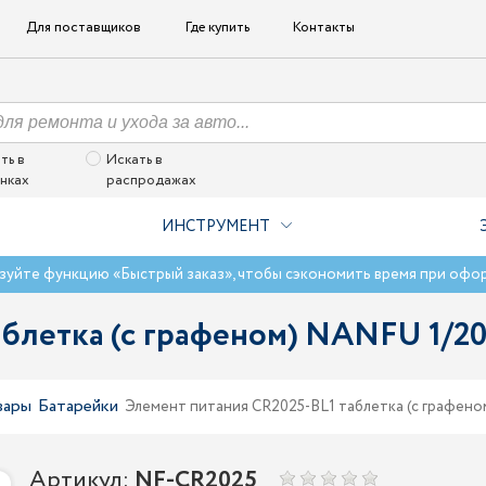
Для поставщиков
Где купить
Контакты
ть в
Искать в
нках
распродажах
ИНСТРУМЕНТ
зуйте функцию «Быстрый заказ», чтобы сэкономить время при офо
аблетка (с графеном) NANFU 1/2
вары
Батарейки
Элемент питания CR2025-BL1 таблетка (с графен
Артикул:
NF-CR2025