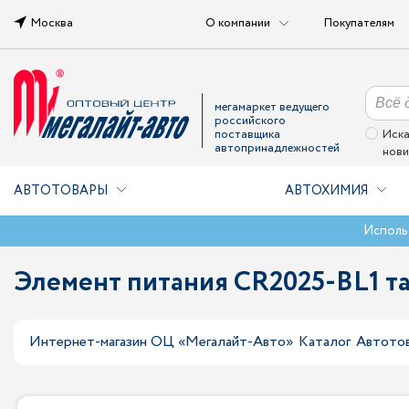
Москва
О компании
Покупателям
мегамаркет ведущего
российского
поставщика
Иска
автопринадлежностей
нови
АВТОТОВАРЫ
АВТОХИМИЯ
Исполь
Элемент питания CR2025-BL1 т
Интернет-магазин ОЦ «Мегалайт-Авто»
Каталог
Автото