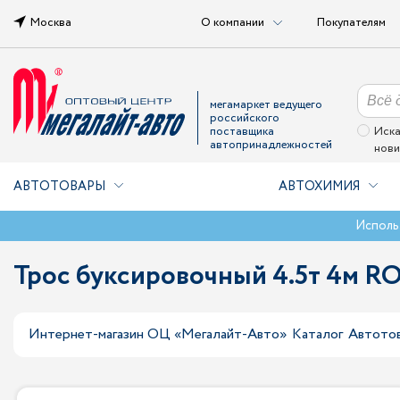
Москва
О компании
Покупателям
мегамаркет ведущего
российского
поставщика
Иска
автопринадлежностей
нови
АВТОТОВАРЫ
АВТОХИМИЯ
Исполь
Трос буксировочный 4.5т 4м 
Интернет-магазин ОЦ «Мегалайт-Авто»
Каталог
Автото