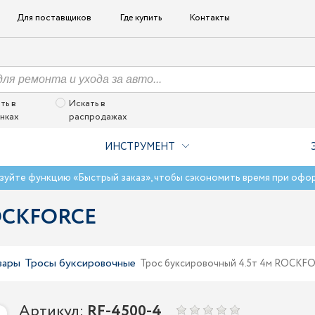
Для поставщиков
Где купить
Контакты
ть в
Искать в
нках
распродажах
ИНСТРУМЕНТ
зуйте функцию «Быстрый заказ», чтобы сэкономить время при офо
ROCKFORCE
вары
Тросы буксировочные
Трос буксировочный 4.5т 4м ROCKF
Артикул:
RF-4500-4