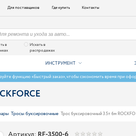
Для поставщиков
Где купить
Контакты
ть в
Искать в
нках
распродажах
ИНСТРУМЕНТ
зуйте функцию «Быстрый заказ», чтобы сэкономить время при офо
ROCKFORCE
вары
Тросы буксировочные
Трос буксировочный 3.5т 6м ROCKF
Артикул:
RF-3500-6