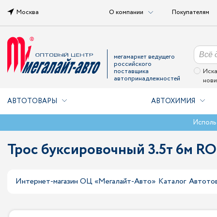
Москва
О компании
Покупателям
мегамаркет ведущего
российского
поставщика
Иска
автопринадлежностей
нови
АВТОТОВАРЫ
АВТОХИМИЯ
Исполь
Трос буксировочный 3.5т 6м 
Интернет-магазин ОЦ «Мегалайт-Авто»
Каталог
Автото