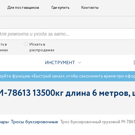
Для поставщиков
Где купить
Контакты
ть в
Искать в
нках
распродажах
ИНСТРУМЕНТ
зуйте функцию «Быстрый заказ», чтобы сэкономить время при офо
-78613 13500кг длина 6 метров, 
вары
Тросы буксировочные
Трос буксировочный грузовой M-78613