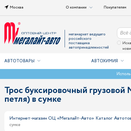
Москва
О компании
Покупателям
мегамаркет ведущего
российского
поставщика
Иска
автопринадлежностей
нови
АВТОТОВАРЫ
АВТОХИМИЯ
Исполь
Трос буксировочный грузовой M
петля) в сумке
Интернет-магазин ОЦ «Мегалайт-Авто»
Каталог
Автото
сумке