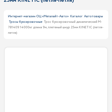
25мм KINETIC (петля-петля)
Интернет-магазин ОЦ «Мегалайт-Авто»
Каталог
Автотовары
Тросы буксировочные
Трос буксировочный динамический M-
781409 14000кг длина 9м, плетеный шнур 25мм KINETIC (петля-
петля)