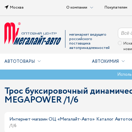
Москва
О компании
Покупателям
мегамаркет ведущего
российского
поставщика
Иска
автопринадлежностей
нови
АВТОТОВАРЫ
АВТОХИМИЯ
Исполь
Трос буксировочный динамическ
MEGAPOWER /1/6
Интернет-магазин ОЦ «Мегалайт-Авто»
Каталог
Автото
/1/6