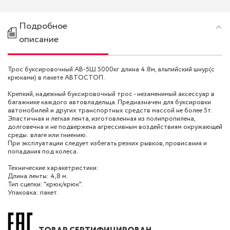
Подробное
описание
Трос буксировочный AB-5Ш 5000кг длина 4.8м, альпийский шнур(с
крюками) в пакете АВТОСТОП.
Крепкий, надежный буксировочный трос - незаменимый аксессуар в
багажнике каждого автовладельца. Предназначен для буксировки
автомобилей и других транспортных средств массой не более 5т.
Эластичная и легкая лента, изготовленная из полипропилена,
долговечна и не подвержена агрессивным воздействиям окружающей
среды: влаге или гниению.
При эксплуатации следует избегать резких рывков, провисания и
попадания под колеса.
Технические харакетристики:
Длина ленты: 4,8 м.
Тип сцепки: "крюк/крюк".
Упаковка: пакет.