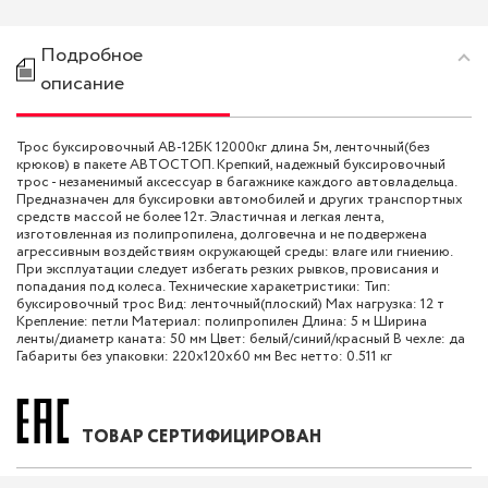
Подробное
описание
Трос буксировочный AB-12БК 12000кг длина 5м, ленточный(без
крюков) в пакете АВТОСТОП. Крепкий, надежный буксировочный
трос - незаменимый аксессуар в багажнике каждого автовладельца.
Предназначен для буксировки автомобилей и других транспортных
средств массой не более 12т. Эластичная и легкая лента,
изготовленная из полипропилена, долговечна и не подвержена
агрессивным воздействиям окружающей среды: влаге или гниению.
При эксплуатации следует избегать резких рывков, провисания и
попадания под колеса. Технические харакетристики: Тип:
буксировочный трос Вид: ленточный(плоский) Max нагрузка: 12 т
Крепление: петли Материал: полипропилен Длина: 5 м Ширина
ленты/диаметр каната: 50 мм Цвет: белый/синий/красный В чехле: да
Габариты без упаковки: 220x120x60 мм Вес нетто: 0.511 кг
ТОВАР СЕРТИФИЦИРОВАН