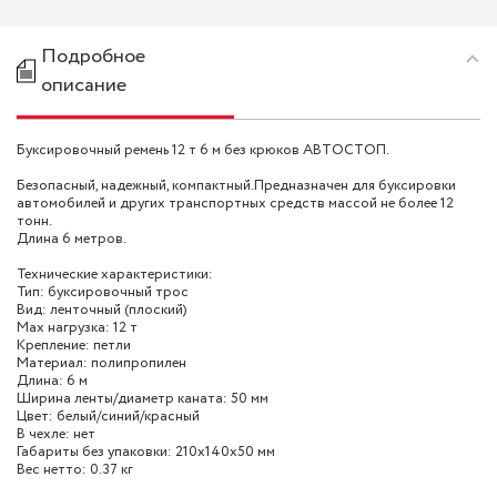
Подробное
описание
Буксировочный ремень 12 т 6 м без крюков АВТОСТОП.
Безопасный, надежный, компактный.Предназначен для буксировки
автомобилей и других транспортных средств массой не более 12
тонн.
Длина 6 метров.
Технические характеристики:
Тип: буксировочный трос
Вид: ленточный (плоский)
Max нагрузка: 12 т
Крепление: петли
Материал: полипропилен
Длина: 6 м
Ширина ленты/диаметр каната: 50 мм
Цвет: белый/синий/красный
В чехле: нет
Габариты без упаковки: 210x140x50 мм
Вес нетто: 0.37 кг