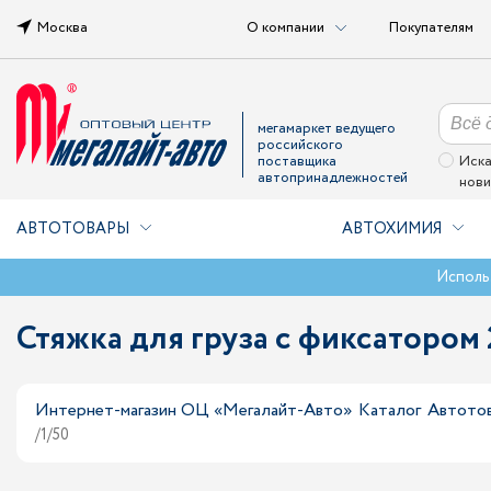
Москва
О компании
Покупателям
мегамаркет ведущего
российского
поставщика
Иска
автопринадлежностей
нови
АВТОТОВАРЫ
АВТОХИМИЯ
Исполь
Стяжка для груза с фиксатором
Интернет-магазин ОЦ «Мегалайт-Авто»
Каталог
Автото
/1/50