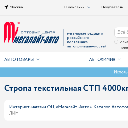
Москва
О компании
Покупателям
мегамаркет ведущего
российского
поставщика
Иска
автопринадлежностей
нови
АВТОТОВАРЫ
АВТОХИМИЯ
Исполь
Стропа текстильная СТП 4000кг
Интернет-магазин ОЦ «Мегалайт-Авто»
Каталог
Автото
ЛИМ