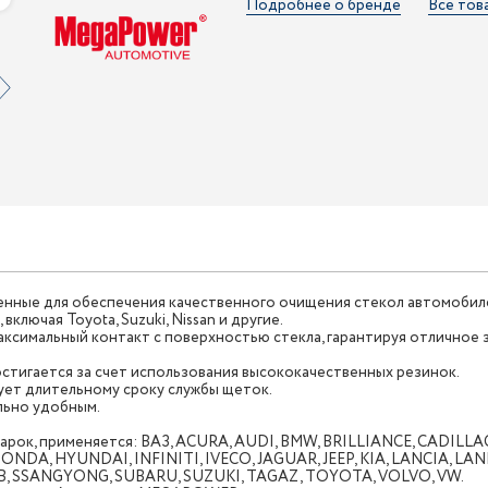
Подробнее о бренде
Все тов
енные для обеспечения качественного очищения стекол автомобил
лючая Toyota, Suzuki, Nissan и другие.
аксимальный контакт с поверхностью стекла, гарантируя отличное 
стигается за счет использования высококачественных резинок.
ует длительному сроку службы щеток.
льно удобным.
 марок, применяется: ВАЗ, ACURA, AUDI, BMW, BRILLIANCE, CADIL
ONDA, HYUNDAI, INFINITI, IVECO, JAGUAR, JEEP, KIA, LANCIA, L
AB, SSANGYONG, SUBARU, SUZUKI, TAGAZ, TOYOTA, VOLVO, VW.