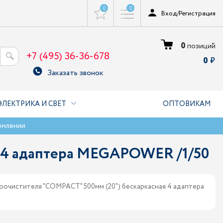
0
0
Вход
/
Регистрация
0
позиций
+7 (495) 36-36-678
0
Заказать звонок
ЭЛЕКТРИКА И СВЕТ
ОПТОВИКАМ
рмлении
я 4 адаптера MEGAPOWER /1/50
оочистителя "COMPACT" 500мм (20") бескаркасная 4 адаптера