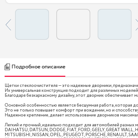
Подробное описание
Щетки стеклоочистителя — это надежные дворники, предназнач
Их универсальная конструкция подходит для различных моделей, вк
Благодаря безкаркасному дизайну, этот дворник обеспечивает м
Основной особенностью является бесшумная работа, которая до
Это не только повышает комфорт при вождении, но и способств
Надежное крепление, делает использование дворников максима
Легкий и прочный, идеально подходит для автомобилей разных
DAIHATSU, DATSUN, DODGE, FIAT, FORD, GEELY, GREAT WALL, H
MITSUBISHI, NISSAN, OPEL, PEUGEOT, PORSCHE, RENAULT, SA