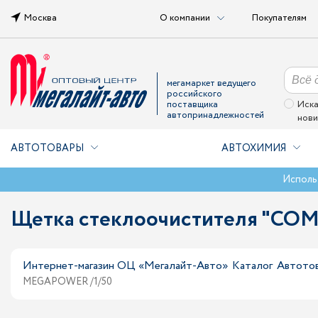
Москва
О компании
Покупателям
мегамаркет ведущего
российского
поставщика
Иска
автопринадлежностей
нови
АВТОТОВАРЫ
АВТОХИМИЯ
Исполь
Щетка стеклоочистителя "COM
Интернет-магазин ОЦ «Мегалайт-Авто»
Каталог
Автото
MEGAPOWER /1/50