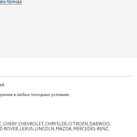
ары бренда
ей.
зрение в любых погодных условиях.
LAC, CHERY, CHEVROLET, CHRYSLER, CITROËN, DAEWOO,
AND ROVER, LEXUS, LINCOLN, MAZDA, MERCEDES-BENZ,