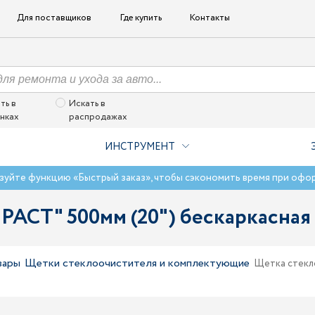
Для поставщиков
Где купить
Контакты
ть в
Искать в
нках
распродажах
ИНСТРУМЕНТ
зуйте функцию «Быстрый заказ», чтобы сэкономить время при офо
PACT" 500мм (20") бескаркасна
вары
Щетки стеклоочистителя и комплектующие
Щетка стекл