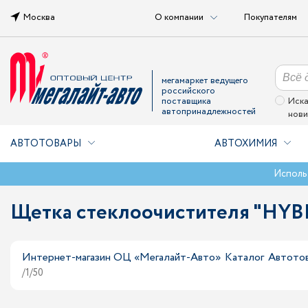
Москва
О компании
Покупателям
мегамаркет ведущего
российского
поставщика
Иска
автопринадлежностей
нови
АВТОТОВАРЫ
АВТОХИМИЯ
Исполь
Щетка стеклоочистителя "HYB
Интернет-магазин ОЦ «Мегалайт-Авто»
Каталог
Автото
/1/50