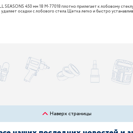
 SEASONS 450 мм 18 M-77018 плотно прилегает к лобовому стеклу
даляет осадки с лобового стела.Щетка легко и быстро устанавлив
Наверх страницы
урсе наших последних новостей и 