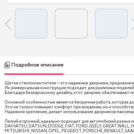
Подробное описание
Щетки стеклоочистителя — это надежные дворники, предназнач
Их универсальная конструкция подходит для различных моделей, вк
Благодаря безкаркасному дизайну, этот дворник обеспечивает м
Основной особенностью является бесшумная работа, которая до
Это не только повышает комфорт при вождении, но и способств
Надежное крепление, делает использование дворников максима
Легкий и прочный, идеально подходит для автомобилей разных
DAIHATSU, DATSUN, DODGE, FIAT, FORD, GEELY, GREAT WALL, H
MITSUBISHI, NISSAN, OPEL, PEUGEOT, PORSCHE, RENAULT, SA