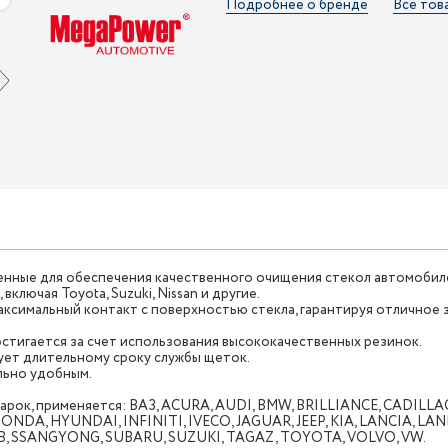
Подробнее о бренде
Все тов
енные для обеспечения качественного очищения стекол автомобил
лючая Toyota, Suzuki, Nissan и другие.
аксимальный контакт с поверхностью стекла, гарантируя отличное 
стигается за счет использования высококачественных резинок.
ует длительному сроку службы щеток.
льно удобным.
 марок, применяется: ВАЗ, ACURA, AUDI, BMW, BRILLIANCE, CADIL
ONDA, HYUNDAI, INFINITI, IVECO, JAGUAR, JEEP, KIA, LANCIA, L
AB, SSANGYONG, SUBARU, SUZUKI, TAGAZ, TOYOTA, VOLVO, VW.