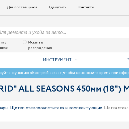
Для поставщиков
Где купить
Контакты
ть в
Искать в
нках
распродажах
ИНСТРУМЕНТ
зуйте функцию «Быстрый заказ», чтобы сэкономить время при офо
RID" ALL SEASONS 450мм (18")
вары
Щетки стеклоочистителя и комплектующие
Щетка стекл