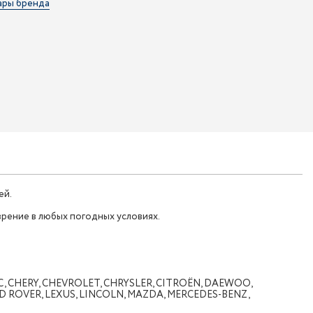
ары бренда
ей.
зрение в любых погодных условиях.
LAC, CHERY, CHEVROLET, CHRYSLER, CITROËN, DAEWOO,
AND ROVER, LEXUS, LINCOLN, MAZDA, MERCEDES-BENZ,