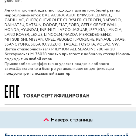
удобным.
Легкий и прочный, идеально подходит для автомобилей разных
марок, применяется: ВАЗ, ACURA, AUDI, BMW, BRILLIANCE,
CADILLAC, CHERY, CHEVROLET, CHRYSLER, CITROËN, DAEWOO,
DAIHATSU, DATSUN, DODGE, FIAT, FORD, GEELY, GREAT WALL,
HONDA, HYUNDAI, INFINITI, IVECO, JAGUAR, JEEP, KIA, LANCIA,
LAND ROVER, LEXUS, LINCOLN, MAZDA, MERCEDES-BENZ,
MITSUBISHI, NISSAN, OPEL, PEUGEOT, PORSCHE, RENAULT, SAAB,
SSANGYONG, SUBARU, SUZUKI, TAGAZ, TOYOTA, VOLVO, VW.
Щетка стеклоочистителя PREMIUM ALL SEASONS 700 мм 28
бескаркасная M-76028 плотно прилегает к лобовому стеклу. Модель
подходит на любой сезон.
Приспособление эффективно удаляет осадки с лобового
стела.Щетка легко и быстро устанавливается, для фиксации
предусмотрен специальный адаптер.
ТОВАР СЕРТИФИЦИРОВАН
Наверх страницы
Будьте в курсе наших последних новостей и акций