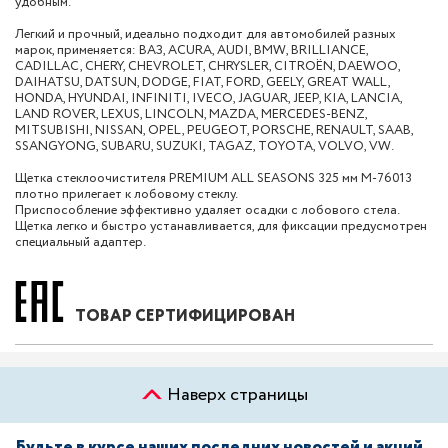
удобным.
Легкий и прочный, идеально подходит для автомобилей разных
марок, применяется: ВАЗ, ACURA, AUDI, BMW, BRILLIANCE,
CADILLAC, CHERY, CHEVROLET, CHRYSLER, CITROËN, DAEWOO,
DAIHATSU, DATSUN, DODGE, FIAT, FORD, GEELY, GREAT WALL,
HONDA, HYUNDAI, INFINITI, IVECO, JAGUAR, JEEP, KIA, LANCIA,
LAND ROVER, LEXUS, LINCOLN, MAZDA, MERCEDES-BENZ,
MITSUBISHI, NISSAN, OPEL, PEUGEOT, PORSCHE, RENAULT, SAAB,
SSANGYONG, SUBARU, SUZUKI, TAGAZ, TOYOTA, VOLVO, VW.
Щетка стеклоочистителя PREMIUM ALL SEASONS 325 мм M-76013
плотно прилегает к лобовому стеклу.
Приспособление эффективно удаляет осадки с лобового стела.
Щетка легко и быстро устанавливается, для фиксации предусмотрен
специальный адаптер.
ТОВАР СЕРТИФИЦИРОВАН
Наверх страницы
Будьте в курсе наших последних новостей и акций