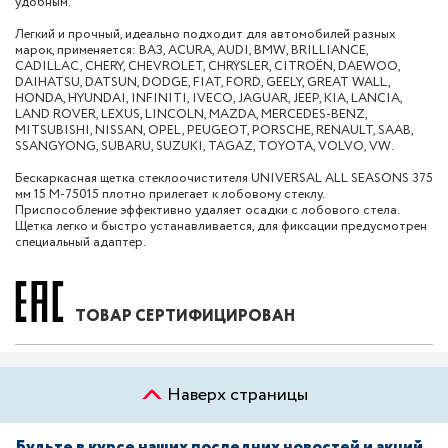
удобным.
Легкий и прочный, идеально подходит для автомобилей разных
марок, применяется: ВАЗ, ACURA, AUDI, BMW, BRILLIANCE,
CADILLAC, CHERY, CHEVROLET, CHRYSLER, CITROËN, DAEWOO,
DAIHATSU, DATSUN, DODGE, FIAT, FORD, GEELY, GREAT WALL,
HONDA, HYUNDAI, INFINITI, IVECO, JAGUAR, JEEP, KIA, LANCIA,
LAND ROVER, LEXUS, LINCOLN, MAZDA, MERCEDES-BENZ,
MITSUBISHI, NISSAN, OPEL, PEUGEOT, PORSCHE, RENAULT, SAAB,
SSANGYONG, SUBARU, SUZUKI, TAGAZ, TOYOTA, VOLVO, VW.
Бескаркасная щетка стеклоочистителя UNIVERSAL ALL SEASONS 375
мм 15 M-75015 плотно прилегает к лобовому стеклу.
Приспособление эффективно удаляет осадки с лобового стела.
Щетка легко и быстро устанавливается, для фиксации предусмотрен
специальный адаптер.
ТОВАР СЕРТИФИЦИРОВАН
Наверх страницы
Будьте в курсе наших последних новостей и акций