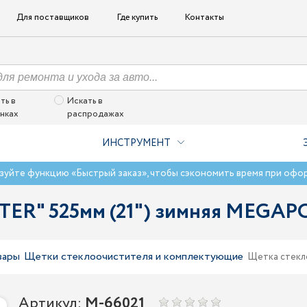
Для поставщиков
Где купить
Контакты
ть в
Искать в
нках
распродажах
ИНСТРУМЕНТ
зуйте функцию «Быстрый заказ», чтобы сэкономить время при офо
TER" 525мм (21") зимняя MEGAP
вары
Щетки стеклоочистителя и комплектующие
Щетка стекл
Артикул:
M-66021