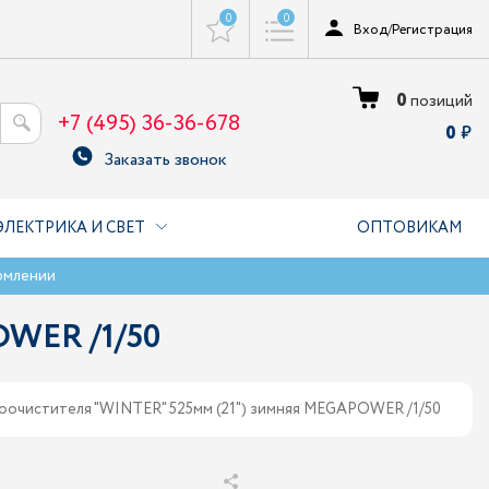
0
0
Вход
/
Регистрация
0
позиций
+7 (495) 36-36-678
0
Заказать звонок
ЭЛЕКТРИКА И СВЕТ
ОПТОВИКАМ
рмлении
OWER /1/50
оочистителя "WINTER" 525мм (21") зимняя MEGAPOWER /1/50