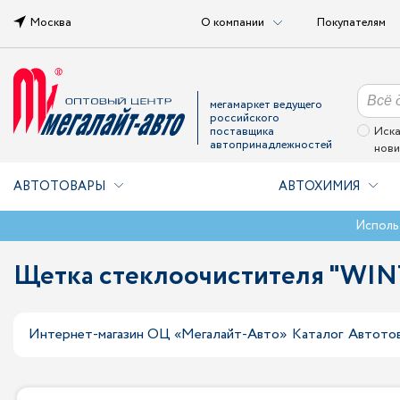
Москва
О компании
Покупателям
мегамаркет ведущего
российского
поставщика
Иска
автопринадлежностей
нови
АВТОТОВАРЫ
АВТОХИМИЯ
Исполь
Щетка стеклоочистителя "WIN
Интернет-магазин ОЦ «Мегалайт-Авто»
Каталог
Автото