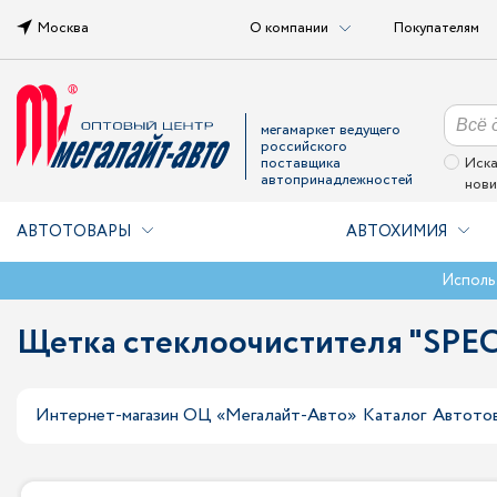
Москва
О компании
Покупателям
мегамаркет ведущего
российского
поставщика
Иска
автопринадлежностей
нови
АВТОТОВАРЫ
АВТОХИМИЯ
Исполь
Щетка стеклоочистителя "SPEC
Интернет-магазин ОЦ «Мегалайт-Авто»
Каталог
Автото