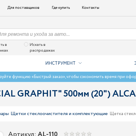
Для поставщиков
Где купить
Контакты
ть в
Искать в
нках
распродажах
ИНСТРУМЕНТ
зуйте функцию «Быстрый заказ», чтобы сэкономить время при офо
IAL GRAPHIT" 500мм (20") ALCA 
вары
Щетки стеклоочистителя и комплектующие
Щетка стекл
Артикул:
AL-110