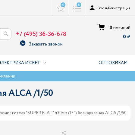
0
0
Вход
/
Регистрация
0
позиций
+7 (495) 36-36-678
0
Заказать звонок
ЭЛЕКТРИКА И СВЕТ
ОПТОВИКАМ
рмлении
я ALCA /1/50
очистителя "SUPER FLAT" 430мм (17") беcкаркасная ALCA /1/50