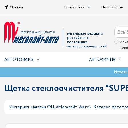
Москва
О компании
Покупателям
мегамаркет ведущего
российского
поставщика
Иска
автопринадлежностей
нови
АВТОТОВАРЫ
АВТОХИМИЯ
Исполь
Щетка стеклоочистителя "SUPER
Интернет-магазин ОЦ «Мегалайт-Авто»
Каталог
Автото