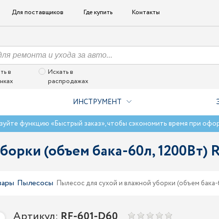
Для поставщиков
Где купить
Контакты
ть в
Искать в
нках
распродажах
ИНСТРУМЕНТ
зуйте функцию «Быстрый заказ», чтобы сэкономить время при офо
уборки (объем бака-60л, 1200Вт
вары
Пылесосы
Пылесос для сухой и влажной уборки (объем бака
Артикул:
RF-601-D60