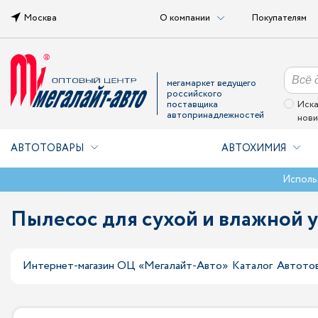
Москва
О компании
Покупателям
мегамаркет ведущего
российского
поставщика
Иска
автопринадлежностей
нови
АВТОТОВАРЫ
АВТОХИМИЯ
Исполь
Пылесос для сухой и влажной 
Интернет-магазин ОЦ «Мегалайт-Авто»
Каталог
Автото