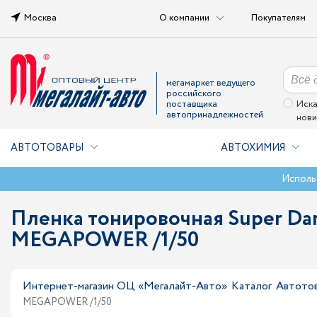
Москва
О компании
Покупателям
мегамаркет ведущего
российского
поставщика
Иска
автопринадлежностей
нови
АВТОТОВАРЫ
АВТОХИМИЯ
Исполь
Пленка тонировочная Super Da
MEGAPOWER /1/50
Интернет-магазин ОЦ «Мегалайт-Авто»
Каталог
Автото
MEGAPOWER /1/50