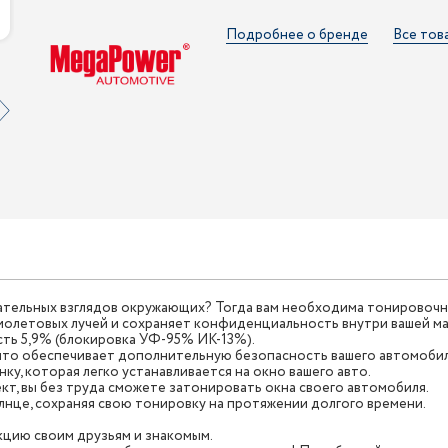
Подробнее о бренде
Все тов
ательных взглядов окружающих? Тогда вам необходима тонировочна
олетовых лучей и сохраняет конфиденциальность внутри вашей м
сть 5,9% (блокировка УФ-95% ИК-13%).
что обеспечивает дополнительную безопасность вашего автомобил
, которая легко устанавливается на окно вашего авто.
кт, вы без труда сможете затонировать окна своего автомобиля.
лнце, сохраняя свою тонировку на протяжении долгого времени.
цию своим друзьям и знакомым.