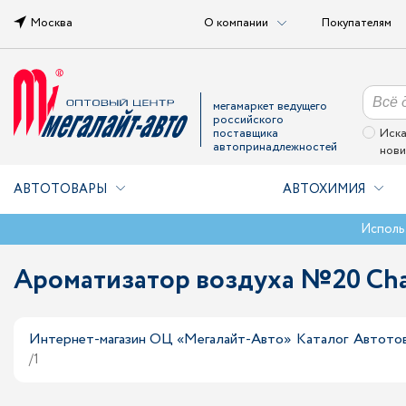
Москва
О компании
Покупателям
мегамаркет ведущего
российского
поставщика
Иска
автопринадлежностей
нови
АВТОТОВАРЫ
АВТОХИМИЯ
Исполь
Ароматизатор воздуха №20 Chan
Интернет-магазин ОЦ «Мегалайт-Авто»
Каталог
Автото
/1