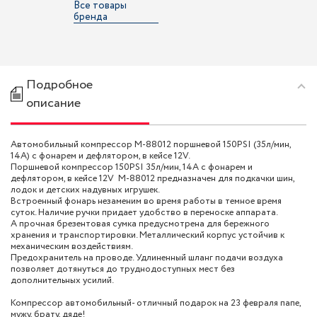
Все товары
бренда
Подробное
описание
Автомобильный компрессор M-88012 поршневой 150PSI (35л/мин,
14А) с фонарем и дефлятором, в кейсе 12V.
Поршневой компрессор 150PSI 35л/мин, 14А с фонарем и
дефлятором, в кейсе 12V M-88012 предназначен для подкачки шин,
лодок и детских надувных игрушек.
Встроенный фонарь незаменим во время работы в темное время
суток. Наличие ручки придает удобство в переноске аппарата.
А прочная брезентовая сумка предусмотрена для бережного
хранения и транспортировки. Металлический корпус устойчив к
механическим воздействиям.
Предохранитель на проводе. Удлиненный шланг подачи воздуха
позволяет дотянуться до труднодоступных мест без
дополнительных усилий.
Компрессор автомобильный- отличный подарок на 23 февраля папе,
мужу, брату, дяде!