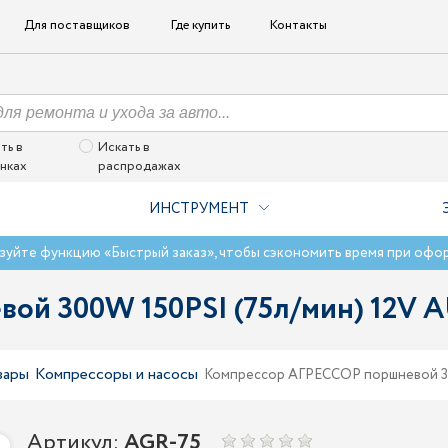
Для поставщиков
Где купить
Контакты
ть в
Искать в
нках
распродажах
ИНСТРУМЕНТ
зуйте функцию «Быстрый заказ», чтобы сэкономить время при офо
ой 300W 150PSI (75л/мин) 12V 
вары
Компрессоры и насосы
Компрессор АГРЕССОР поршневой 30
Артикул:
AGR-75