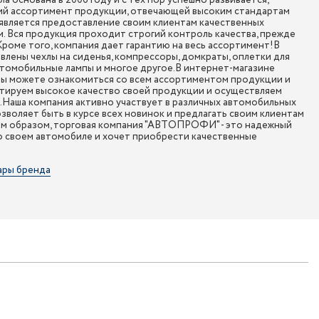
а основана в 2006 году и с тех пор успешно развивается,
ий ассортимент продукции, отвечающей высоким стандартам
является предоставление своим клиентам качественных
. Вся продукция проходит строгий контроль качества, прежде
 Кроме того, компания дает гарантию на весь ассортимент!В
ены чехлы на сиденья, компрессоры, домкраты, оплетки для
втомобильные лампы и многое другое.В интернет-магазине
 можете ознакомиться со всем ассортиментом продукции и
нтируем высокое качество своей продукции и осуществляем
и.Наша компания активно участвует в различных автомобильных
озволяет быть в курсе всех новинок и предлагать своим клиентам
им образом, торговая компания "АВТОПРОФИ" - это надежный
 о своем автомобиле и хочет приобрести качественные
ары бренда