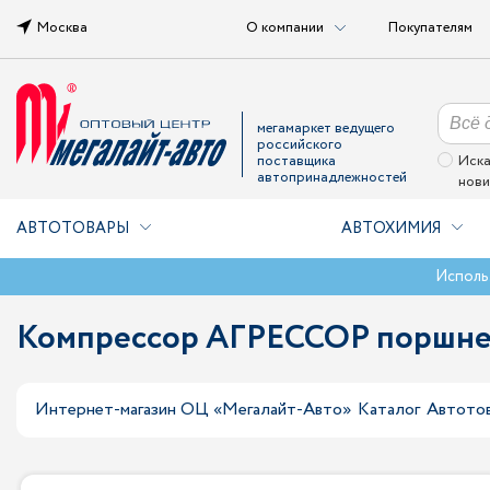
Москва
О компании
Покупателям
мегамаркет ведущего
российского
поставщика
Иска
автопринадлежностей
нови
АВТОТОВАРЫ
АВТОХИМИЯ
Исполь
Компрессор АГРЕССОР поршнев
Интернет-магазин ОЦ «Мегалайт-Авто»
Каталог
Автото