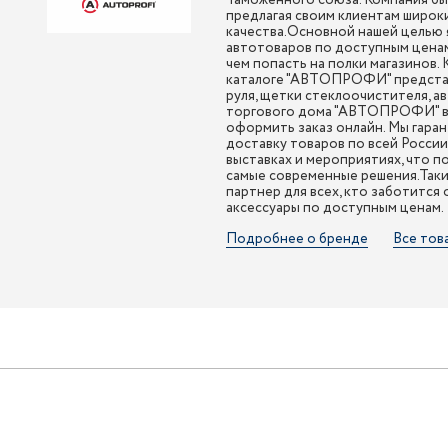
Таможенного союза. Компания был
предлагая своим клиентам широк
качества.Основной нашей целью 
автотоваров по доступным ценам
чем попасть на полки магазинов.
каталоге "АВТОПРОФИ" представл
руля, щетки стеклоочистителя, а
торгового дома "АВТОПРОФИ" вы
оформить заказ онлайн. Мы гара
доставку товаров по всей Росси
выставках и мероприятиях, что п
самые современные решения.Так
партнер для всех, кто заботится
аксессуары по доступным ценам.
Подробнее о бренде
Все тов