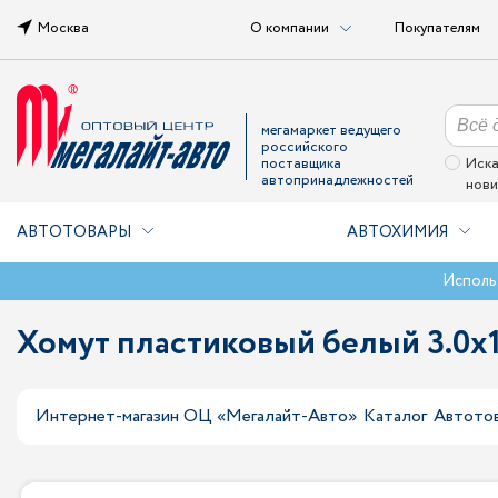
Москва
О компании
Покупателям
мегамаркет ведущего
российского
поставщика
Иска
автопринадлежностей
нови
АВТОТОВАРЫ
АВТОХИМИЯ
Исполь
Хомут пластиковый белый 3.0x
Интернет-магазин ОЦ «Мегалайт-Авто»
Каталог
Автото