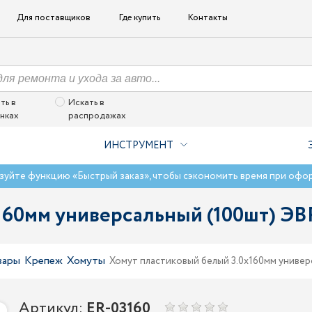
Для поставщиков
Где купить
Контакты
ть в
Искать в
нках
распродажах
ИНСТРУМЕНТ
зуйте функцию «Быстрый заказ», чтобы сэкономить время при офо
160мм универсальный (100шт) Э
вары
Крепеж
Хомуты
Хомут пластиковый белый 3.0x160мм униве
Артикул:
ER-03160