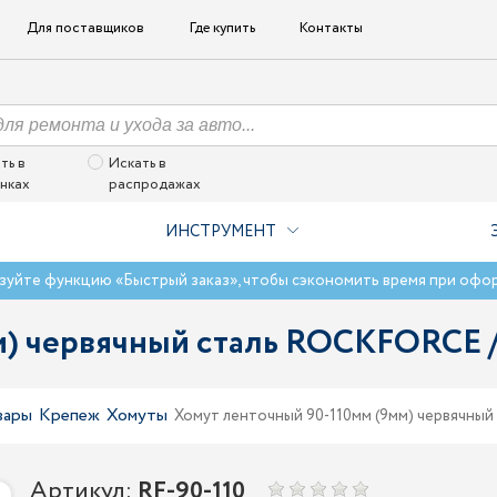
Для поставщиков
Где купить
Контакты
ть в
Искать в
нках
распродажах
ИНСТРУМЕНТ
зуйте функцию «Быстрый заказ», чтобы сэкономить время при офо
м) червячный сталь ROCKFORCE /
вары
Крепеж
Хомуты
Хомут ленточный 90-110мм (9мм) червячный
Артикул:
RF-90-110