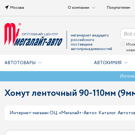
Москва
О компании
Покупателям
мегамаркет ведущего
российского
поставщика
Иска
автопринадлежностей
нови
АВТОТОВАРЫ
АВТОХИМИЯ
Исполь
Хомут ленточный 90-110мм (9м
Интернет-магазин ОЦ «Мегалайт-Авто»
Каталог
Автото