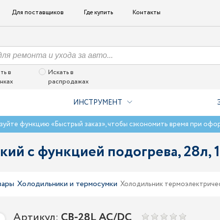
Для поставщиков
Где купить
Контакты
ть в
Искать в
нках
распродажах
ИНСТРУМЕНТ
зуйте функцию «Быстрый заказ», чтобы сэкономить время при офо
ий с функцией подогрева, 28л, 
вары
Холодильники и термосумки
Холодильник термоэлектричес
Артикул:
CB-28L AC/DC