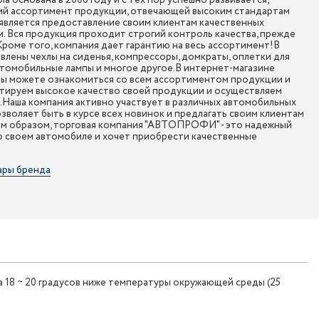
а основана в 2006 году и с тех пор успешно развивается,
ий ассортимент продукции, отвечающей высоким стандартам
является предоставление своим клиентам качественных
. Вся продукция проходит строгий контроль качества, прежде
 Кроме того, компания дает гарантию на весь ассортимент!В
ены чехлы на сиденья, компрессоры, домкраты, оплетки для
втомобильные лампы и многое другое.В интернет-магазине
 можете ознакомиться со всем ассортиментом продукции и
нтируем высокое качество своей продукции и осуществляем
и.Наша компания активно участвует в различных автомобильных
озволяет быть в курсе всех новинок и предлагать своим клиентам
им образом, торговая компания "АВТОПРОФИ" - это надежный
 о своем автомобиле и хочет приобрести качественные
ары бренда
на 18 ~ 20 градусов ниже температуры окружающей среды (25