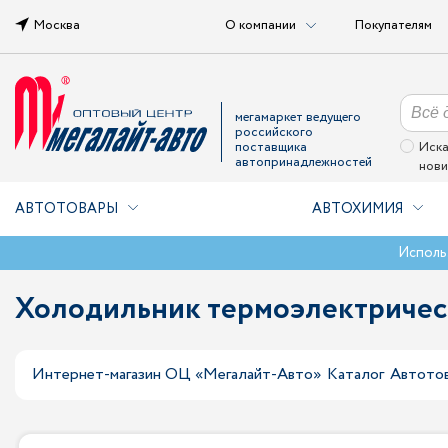
Москва
О компании
Покупателям
мегамаркет ведущего
российского
поставщика
Иска
автопринадлежностей
нови
АВТОТОВАРЫ
АВТОХИМИЯ
Исполь
Холодильник термоэлектрическ
Интернет-магазин ОЦ «Мегалайт-Авто»
Каталог
Автото