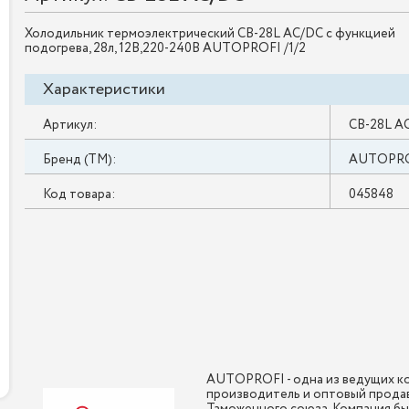
Холодильник термоэлектрический CB-28L AC/DC с функцией
подогрева, 28л, 12В,220-240В AUTOPROFI /1/2
Характеристики
Артикул:
CB-28L A
Бренд (ТМ):
AUTOPR
Код товара:
045848
AUTOPROFI - одна из ведущих ко
производитель и оптовый продав