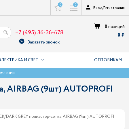
0
0
Вход
/
Регистрация
0
позиций
+7 (495) 36-36-678
0
Заказать звонок
ЭЛЕКТРИКА И СВЕТ
ОПТОВИКАМ
рмлении
а, AIRBAG (9шт) AUTOPROFI
ACK/DARK GREY полиэстер-сетка, AIRBAG (9шт) AUTOPROFI