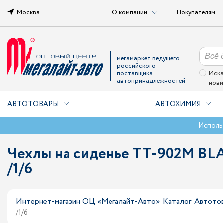
Москва
О компании
Покупателям
мегамаркет ведущего
российского
поставщика
Иска
автопринадлежностей
нови
АВТОТОВАРЫ
АВТОХИМИЯ
Исполь
Чехлы на сиденье TT-902M BL
/1/6
Интернет-магазин ОЦ «Мегалайт-Авто»
Каталог
Автото
/1/6