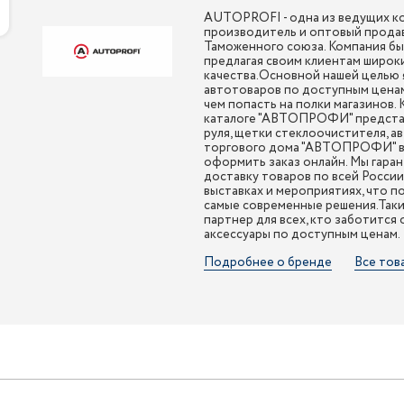
AUTOPROFI - одна из ведущих ко
производитель и оптовый продав
Таможенного союза. Компания был
предлагая своим клиентам широк
качества.Основной нашей целью 
автотоваров по доступным ценам
чем попасть на полки магазинов.
каталоге "АВТОПРОФИ" представл
руля, щетки стеклоочистителя, а
торгового дома "АВТОПРОФИ" вы
оформить заказ онлайн. Мы гара
доставку товаров по всей Росси
выставках и мероприятиях, что п
самые современные решения.Так
партнер для всех, кто заботится
аксессуары по доступным ценам.
Подробнее о бренде
Все тов