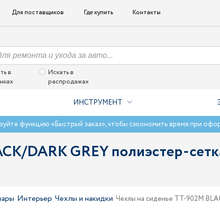
Для поставщиков
Где купить
Контакты
ть в
Искать в
нках
распродажах
ИНСТРУМЕНТ
зуйте функцию «Быстрый заказ», чтобы сэкономить время при офо
ACK/DARK GREY полиэстер-сетк
вары
Интерьер
Чехлы и накидки
Чехлы на сиденье TT-902M BL