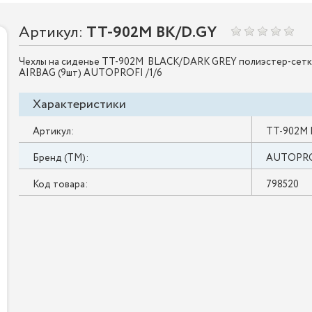
Артикул:
TT-902M BK/D.GY
Чехлы на сиденье TT-902M BLACK/DARK GREY полиэстер-сетк
AIRBAG (9шт) AUTOPROFI /1/6
Характеристики
Артикул:
TT-902M 
Бренд (ТМ):
AUTOPR
Код товара:
798520