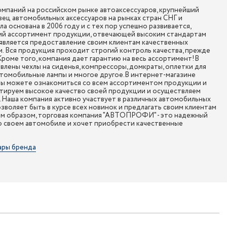
мпаний на российском рынке автоаксессуаров, крупнейший
ец автомобильных аксессуаров на рынках стран СНГ и
а основана в 2006 году и с тех пор успешно развивается,
ий ассортимент продукции, отвечающей высоким стандартам
является предоставление своим клиентам качественных
. Вся продукция проходит строгий контроль качества, прежде
 Кроме того, компания дает гарантию на весь ассортимент!В
ены чехлы на сиденья, компрессоры, домкраты, оплетки для
втомобильные лампы и многое другое.В интернет-магазине
 можете ознакомиться со всем ассортиментом продукции и
нтируем высокое качество своей продукции и осуществляем
и.Наша компания активно участвует в различных автомобильных
озволяет быть в курсе всех новинок и предлагать своим клиентам
им образом, торговая компания "АВТОПРОФИ" - это надежный
 о своем автомобиле и хочет приобрести качественные
ары бренда