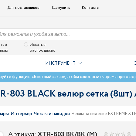
Для поставщиков
Где купить
Контакты
ть в
Искать в
нках
распродажах
ИНСТРУМЕНТ
зуйте функцию «Быстрый заказ», чтобы сэкономить время при офо
R-803 BLACK велюр сетка (8шт)
вары
Интерьер
Чехлы и накидки
Чехлы на сиденье EXTREME XTR
Артикул:
XTR-803 BK/BK (M)