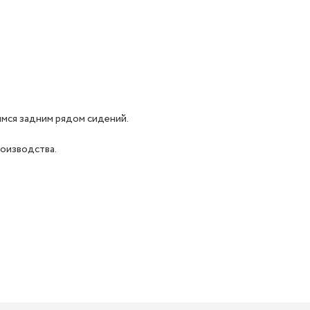
имся задним рядом сидений.
роизводства.