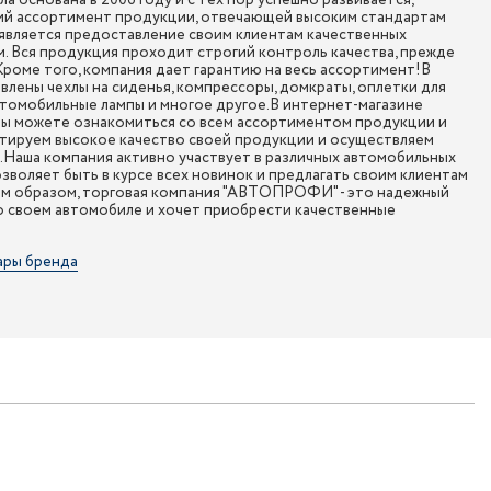
а основана в 2006 году и с тех пор успешно развивается,
ий ассортимент продукции, отвечающей высоким стандартам
является предоставление своим клиентам качественных
. Вся продукция проходит строгий контроль качества, прежде
 Кроме того, компания дает гарантию на весь ассортимент!В
ены чехлы на сиденья, компрессоры, домкраты, оплетки для
втомобильные лампы и многое другое.В интернет-магазине
 можете ознакомиться со всем ассортиментом продукции и
нтируем высокое качество своей продукции и осуществляем
и.Наша компания активно участвует в различных автомобильных
озволяет быть в курсе всех новинок и предлагать своим клиентам
им образом, торговая компания "АВТОПРОФИ" - это надежный
 о своем автомобиле и хочет приобрести качественные
ары бренда