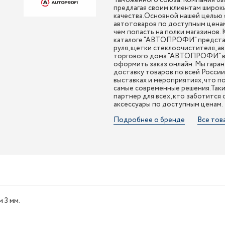
Таможенного союза. Компания был
предлагая своим клиентам широк
качества.Основной нашей целью 
автотоваров по доступным ценам
чем попасть на полки магазинов.
каталоге "АВТОПРОФИ" представл
руля, щетки стеклоочистителя, а
торгового дома "АВТОПРОФИ" вы
оформить заказ онлайн. Мы гара
доставку товаров по всей Росси
выставках и мероприятиях, что п
самые современные решения.Так
партнер для всех, кто заботится
аксессуары по доступным ценам.
Подробнее о бренде
Все тов
 3 мм.