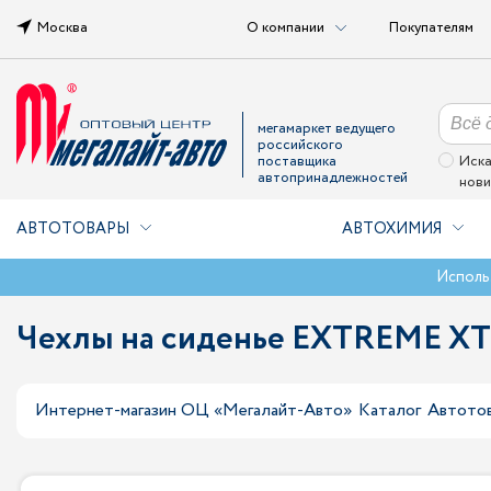
Москва
О компании
Покупателям
мегамаркет ведущего
российского
поставщика
Иска
автопринадлежностей
нови
АВТОТОВАРЫ
АВТОХИМИЯ
Исполь
Чехлы на сиденье EXTREME XT
Интернет-магазин ОЦ «Мегалайт-Авто»
Каталог
Автото