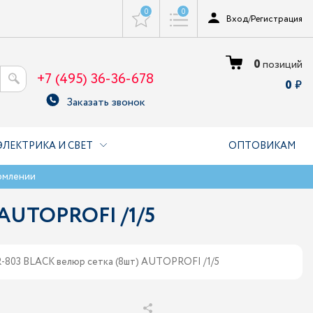
0
0
Вход
/
Регистрация
0
позиций
+7 (495) 36-36-678
0
Заказать звонок
ЭЛЕКТРИКА И СВЕТ
ОПТОВИКАМ
рмлении
 AUTOPROFI /1/5
-803 BLACK велюр сетка (8шт) AUTOPROFI /1/5