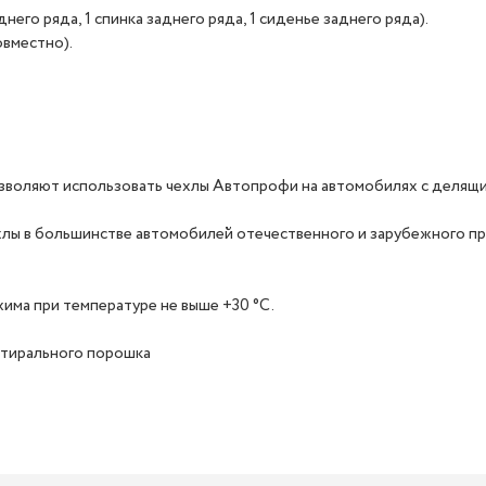
него ряда, 1 спинка заднего ряда, 1 сиденье заднего ряда).
овместно).
озволяют использовать чехлы Автопрофи на автомобилях с делящ
ехлы в большинстве автомобилей отечественного и зарубежного п
има при температуре не выше +30 °C.
стирального порошка